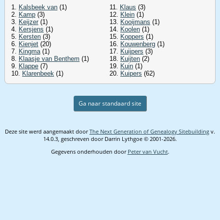
1.
Kalsbeek van
(1)
11.
Klaus
(3)
2.
Kamp
(3)
12.
Klein
(1)
3.
Keijzer
(1)
13.
Kooijmans
(1)
4.
Kersjens
(1)
14.
Koolen
(1)
5.
Kersten
(3)
15.
Koppers
(1)
6.
Kienjet
(20)
16.
Kouwenberg
(1)
7.
Kingma
(1)
17.
Kuijpers
(3)
8.
Klaasje van Benthem
(1)
18.
Kuijten
(2)
9.
Klappe
(7)
19.
Kuin
(1)
10.
Klarenbeek
(1)
20.
Kuipers
(62)
Ga naar standaard site
Deze site werd aangemaakt door
The Next Generation of Genealogy Sitebuilding
v.
14.0.3, geschreven door Darrin Lythgoe © 2001-2026.
Gegevens onderhouden door
Peter van Vucht
.