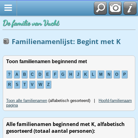
Startpagina
De familie van Vucht
Familienamenlijst: Begint met K
Toon familienamen beginnend met
?
A
B
C
D
E
F
G
H
J
K
L
M
N
O
P
R
S
T
V
W
Z
Toon alle familienamen
(alfabetisch gesorteerd) |
Hoofd-familienaam
pagina
Alle familienamen beginnend met K, alfabetisch
gesorteerd (totaal aantal personen):