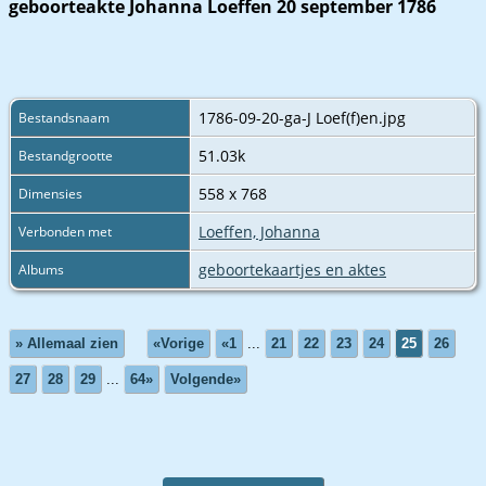
geboorteakte Johanna Loeffen 20 september 1786
1786-09-20-ga-J Loef(f)en.jpg
Bestandsnaam
51.03k
Bestandgrootte
558 x 768
Dimensies
Loeffen, Johanna
Verbonden met
geboortekaartjes en aktes
Albums
» Allemaal zien
«Vorige
«1
...
21
22
23
24
25
26
27
28
29
...
64»
Volgende»