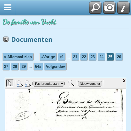
Startpagina
De familie van Vucht
Documenten
» Allemaal zien
«Vorige
«1
...
21
22
23
24
25
26
27
28
29
...
64»
Volgende»