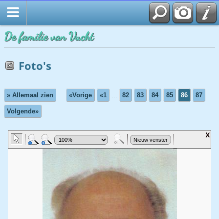
Startpagina
De familie van Vucht
Foto's
» Allemaal zien
«Vorige
«1
...
82
83
84
85
86
87
Volgende»