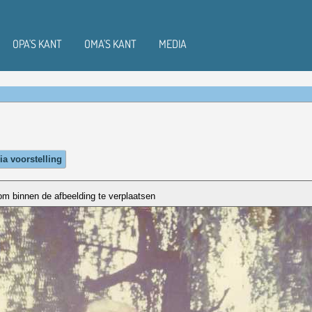
OPA'S KANT
OMA'S KANT
MEDIA
ia voorstelling