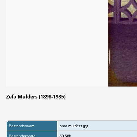
Zefa Mulders (1898-1985)
Bestandsnaam
oma mulders.jpg
Bestandgrootte
60.58k