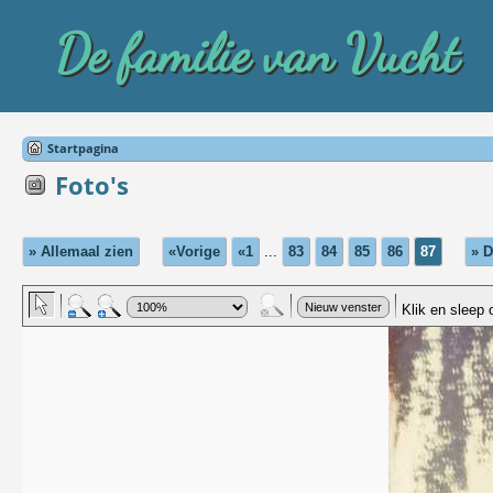
De familie van Vucht
Startpagina
Foto's
» Allemaal zien
«Vorige
«1
...
83
84
85
86
87
» D