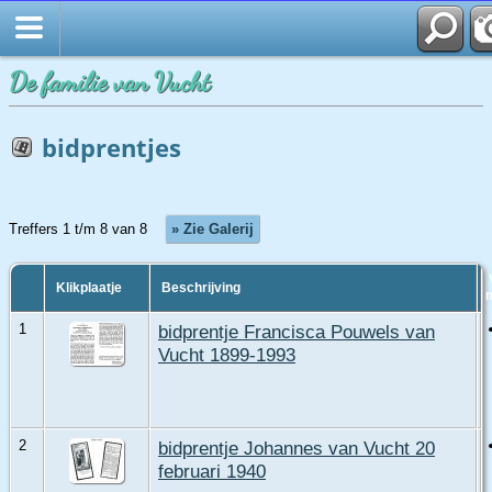
Startpagina
De familie van Vucht
bidprentjes
Treffers 1 t/m 8 van 8
» Zie Galerij
Klikplaatje
Beschrijving
1
bidprentje Francisca Pouwels van
Vucht 1899-1993
2
bidprentje Johannes van Vucht 20
februari 1940