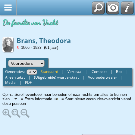
Startpagina
De familie van Vucht
Brans, Theodora
1866 - 1927 (61 jaar)
Generaties:
Standaard
|
Verticaal
|
Compact
|
Box
|
Alleen tekst
|
(Uitgebreide)kwartierstaat
|
Voorouderwaaier
|
Media
|
PDF
Opm.: Scroll eventueel naar beneden of naar rechts om alles te kunnen
zien.
= Extra informatie
= Start nieuw voorouder-overzicht vanaf
deze persoon